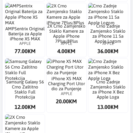
2X Crno Zamjensko
Crno Zadnje
AMPSentrix Original
Staklo Kamere za
Zamjensko Staklo
Baterija za Apple
Apple iPhone
za iPhone 11 Sa
iPhone XS MAX
7Plus/8Plus
Apple Logom
APPLE
APPLE
APPLE
77.00KM
4.00KM
36.00KM
iPhone XS MAX
Samsung Galaxy S6
Crno Zadnje
Charging Port Utor
Crno Zaštitno
Zamjensko Staklo
dio za Punjenje
Staklo Full
za iPhone X Bez
APPLE
Protekcija
Apple Loga
20.00KM
12.00KM
13.00KM