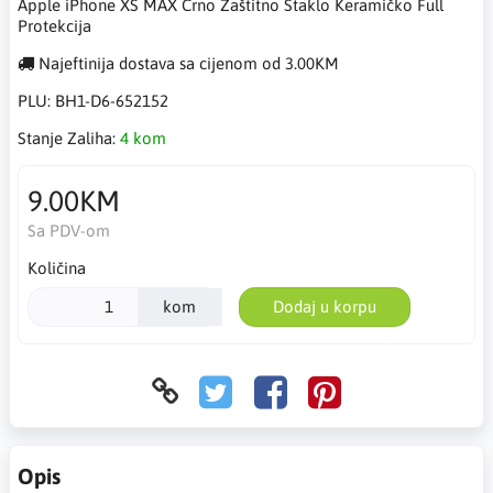
Apple iPhone XS MAX Crno Zaštitno Staklo Keramičko Full
Protekcija
Najeftinija dostava sa cijenom od 3.00KM
PLU:
BH1-D6-652152
Stanje Zaliha:
4 kom
9.00KM
Sa PDV-om
Količina
kom
Dodaj u korpu
Opis