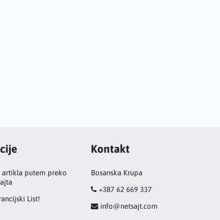
cije
Kontakt
 artikla putem preko
Bosanska Krupa
ajta
+387 62 669 337
ancijski List!
info@netsajt.com