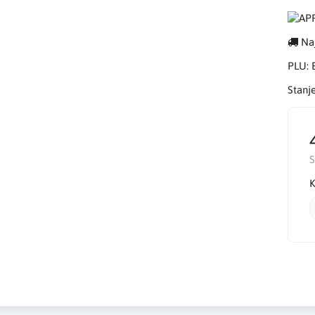
Naj
PLU:
Stanj
K