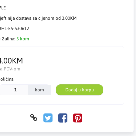
eftinija dostava sa cijenom od 3.00KM
BH1-E5-530612
e Zaliha:
5 kom
4.00KM
Sa PDV-om
oličina
kom
Dodaj u korpu