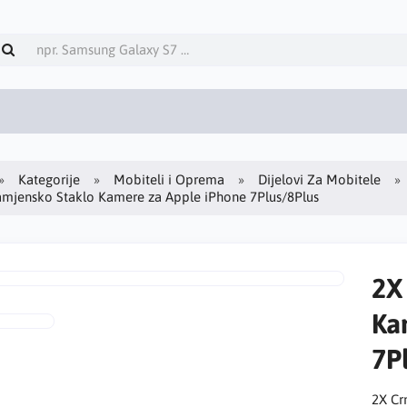
Kategorije
Mobiteli i Oprema
Dijelovi Za Mobitele
amjensko Staklo Kamere za Apple iPhone 7Plus/8Plus
2X
Ka
7P
2X Cr