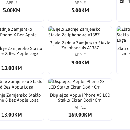
za i
APPLE
APPLE
5.00KM
5.00KM
Bijelo Zadnje Zamjensko Staklo
Za Iphone 4s A1387
dnje Zamjensko Staklo
Zlatno
ne X Bez Apple Loga
za i
APPLE
9.00KM
13.00KM
nje Zamjensko Staklo
​Displej za Apple iPhone XS LCD
ne 8 Bez Apple Loga
Staklo Ekran Dodir Crni
APPLE
13.00KM
169.00KM