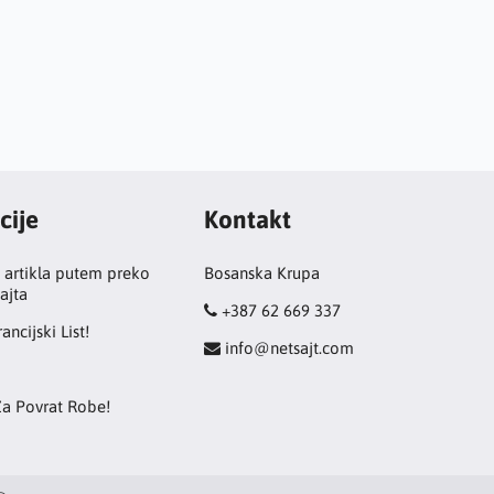
cije
Kontakt
 artikla putem preko
Bosanska Krupa
ajta
+387 62 669 337
ancijski List!
info@netsajt.com
Za Povrat Robe!