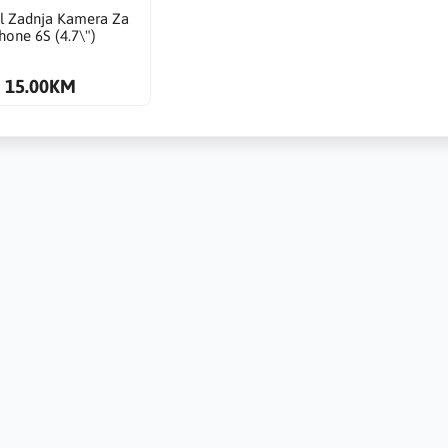
al Zadnja Kamera Za
hone 6S (4.7\")
15.00KM