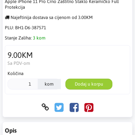
Apple iPhone 11 Pro Crno Zaštitno Staklo Keramičko Full
Protekcija
Najeftinija dostava sa cijenom od 3.00KM
PLU:
BH1-D6-387571
Stanje Zaliha:
3 kom
9.00KM
Sa PDV-om
Količina
kom
Dodaj u korpu
Opis