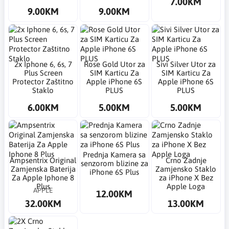
7.00KM
9.00KM
9.00KM
2x Iphone 6, 6s, 7
Rose Gold Utor za
Sivi Silver Utor za
Plus Screen
SIM Karticu Za
SIM Karticu Za
Protector Zaštitno
Apple iPhone 6S
Apple iPhone 6S
Staklo
PLUS
PLUS
6.00KM
5.00KM
5.00KM
Prednja Kamera sa
Ampsentrix Original
Crno Zadnje
senzorom blizine za
Zamjenska Baterija
Zamjensko Staklo
iPhone 6S Plus
Za Apple Iphone 8
za iPhone X Bez
Plus
Apple Loga
APPLE
12.00KM
32.00KM
13.00KM