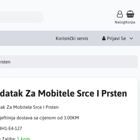
Nalog
Korpa
Korisnički servis
Prijavi Se
rsten
datak Za Mobitele Srce I Prsten
ak Za Mobitele Srce I Prsten
eftinija dostava sa cijenom od 3.00KM
BH1-E4-127
e Zaliha:
1 kom