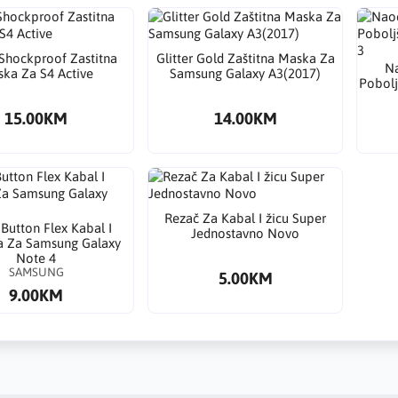
Shockproof Zastitna
Glitter Gold Zaštitna Maska Za
​N
ka Za S4 Active
Samsung Galaxy A3(2017)
Pobolj
15.00KM
14.00KM
Rezač Za Kabal I žicu Super
Button Flex Kabal I
Jednostavno Novo
ja Za Samsung Galaxy
Note 4
SAMSUNG
5.00KM
9.00KM