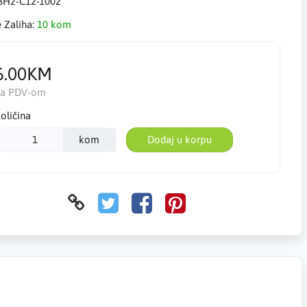
BH2-C12-1002
e Zaliha:
10 kom
6.00KM
Sa PDV-om
oličina
kom
Dodaj u korpu