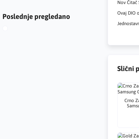
Nov Čitač 
Ovaj DIO o
Poslednje pregledano
Jednostavn
Slični 
Crno Z
Samsu