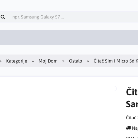
Kategorije
Moj Dom
Ostalo
Čitač Sim I Micro Sd 
Čit
Sa
Čitač
Naj