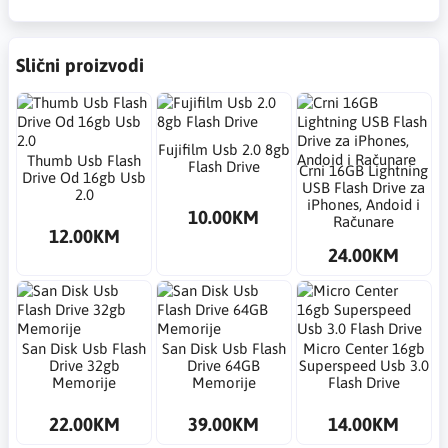
Slični proizvodi
Fujifilm Usb 2.0 8gb
Thumb Usb Flash
Flash Drive
Crni 16GB Lightning
Drive Od 16gb Usb
USB Flash Drive za
2.0
iPhones, Andoid i
10.00KM
Računare
12.00KM
24.00KM
San Disk Usb Flash
San Disk Usb Flash
Micro Center 16gb
Drive 32gb
Drive 64GB
Superspeed Usb 3.0
Memorije
Memorije
Flash Drive
22.00KM
39.00KM
14.00KM