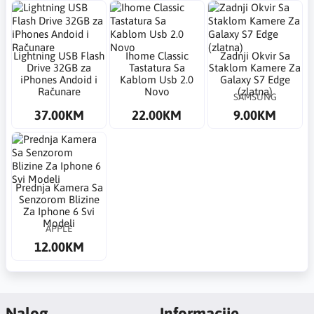
Lightning USB Flash
Ihome Classic
Zadnji Okvir Sa
Drive 32GB za
Tastatura Sa
Staklom Kamere Za
iPhones Andoid i
Kablom Usb 2.0
Galaxy S7 Edge
Računare
Novo
(zlatna)
SAMSUNG
37.00KM
22.00KM
9.00KM
Prednja Kamera Sa
Senzorom Blizine
Za Iphone 6 Svi
Modeli
APPLE
12.00KM
Nalog
Informacije