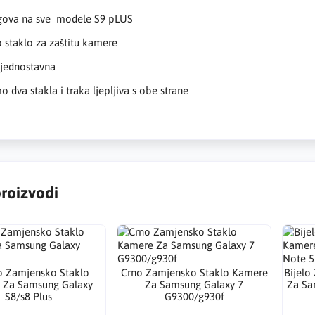
gova na sve modele S9 pLUS
staklo za zaštitu kamere
a jednostavna
o dva stakla i traka ljepljiva s obe strane
proizvodi
o Zamjensko Staklo
Crno Zamjensko Staklo Kamere
Bijelo
 Za Samsung Galaxy
Za Samsung Galaxy 7
Za Sa
S8/s8 Plus
G9300/g930f