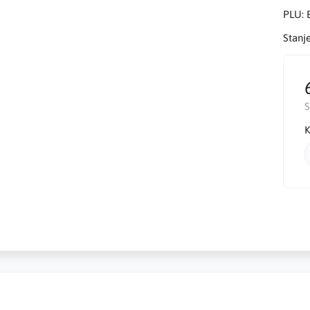
PLU:
Stanj
K