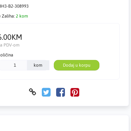
BH3-B2-308993
e Zaliha:
2 kom
6.00KM
Sa PDV-om
oličina
kom
Dodaj u korpu