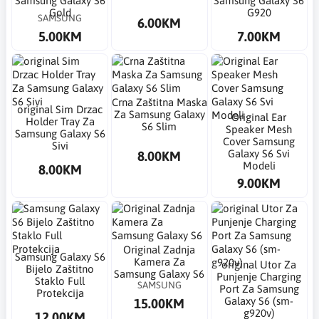
Samsung Galaxy S6
Samsung Galaxy S6
Gold
G920
SAMSUNG
6.00KM
5.00KM
7.00KM
Crna Zaštitna Maska
​original Sim Drzac
Za Samsung Galaxy
Original Ear
Holder Tray Za
S6 Slim
Speaker Mesh
Samsung Galaxy S6
Cover Samsung
Sivi
Galaxy S6 Svi
8.00KM
Modeli
8.00KM
9.00KM
Original Zadnja
Samsung Galaxy S6
Kamera Za
​original Utor Za
Bijelo Zaštitno
Samsung Galaxy S6
Punjenje Charging
Staklo Full
SAMSUNG
Port Za Samsung
Protekcija
Galaxy S6 (sm-
15.00KM
g920v)
12.00KM