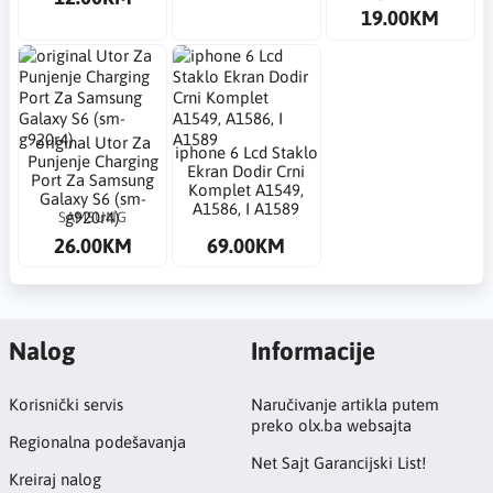
19.00KM
​original Utor Za
​iphone 6 Lcd Staklo
Punjenje Charging
Ekran Dodir Crni
Port Za Samsung
Komplet A1549,
Galaxy S6 (sm-
A1586, I A1589
SAMSUNG
g920r4)
26.00KM
69.00KM
Nalog
Informacije
Korisnički servis
Naručivanje artikla putem
preko olx.ba websajta
Regionalna podešavanja
Net Sajt Garancijski List!
Kreiraj nalog