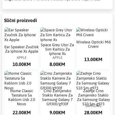
Slični proizvodi
Wireless Opticki Miš
Space Grey Utor Za
Crveni
Ear Speaker Zvučnik
Sim Karticu Za
Za Iphone Xs Apple
Iphone Xs
APPLE
APPLE
13.00KM
10.00KM
8.00KM
Ihome Classic
Crno Zamjensko
Zadnje Crno
Tastatura Sa
Staklo Kamere Za
Zamjensko Staklo
Kablom Usb 2.0
Samsung Galaxy 7
Za Samsung Galaxy
Novo
G9300/g930f
S10 Sm-g973
SAMSUNG
22.00KM
9.00KM
28.00KM