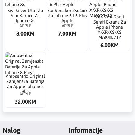
Sivi Silver Utor Za
Ear Speaker Zvučnik
Sim Karticu Za
Za Iphone 6 I 6 Plus
20X Crni Donji
Iphone Xs
Apple
Serafi Ekrana Za
APPLE
APPLE
Apple iPhone
X/XR/XS/XS
8.00KM
7.00KM
APPLE
MAX/11/12
6.00KM
Ampsentrix Original
Zamjenska Baterija
Za Apple Iphone 8
Plus
APPLE
32.00KM
Nalog
Informacije