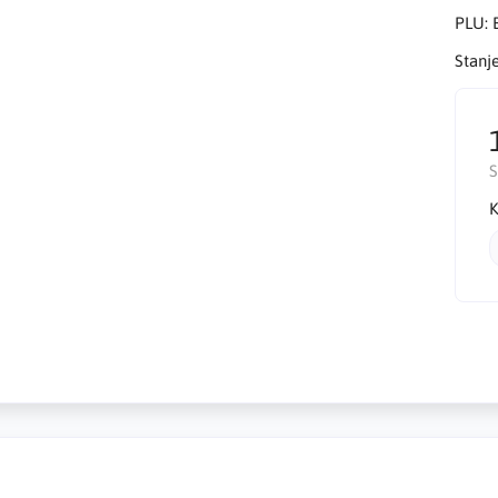
PLU:
Stanj
K