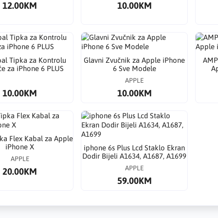
12.00KM
10.00KM
al Tipka za Kontrolu
Glavni Zvučnik za Apple iPhone
AMPS
će za iPhone 6 PLUS
6 Sve Modele
A
APPLE
10.00KM
10.00KM
ka Flex Kabal za Apple
iPhone X
​iphone 6s Plus Lcd Staklo Ekran
Dodir Bijeli A1634, A1687, A1699
APPLE
APPLE
20.00KM
59.00KM