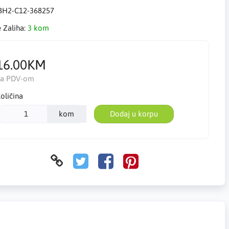
BH2-C12-368257
e Zaliha:
3 kom
16.00KM
Sa PDV-om
oličina
kom
Dodaj u korpu