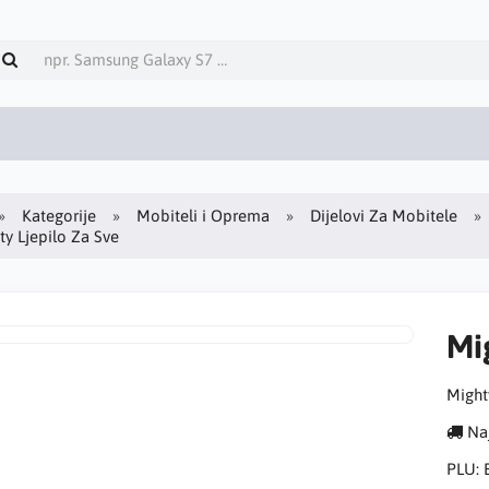
Kategorije
Mobiteli i Oprema
Dijelovi Za Mobitele
ty Ljepilo Za Sve
Mi
Might
Naj
PLU: