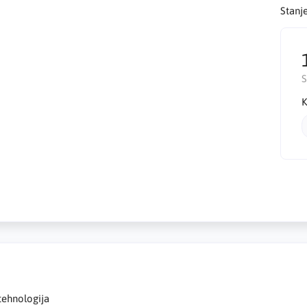
Stanj
K
tehnologija