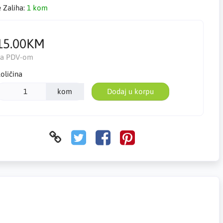
e Zaliha:
1 kom
15.00KM
Sa PDV-om
oličina
kom
Dodaj u korpu