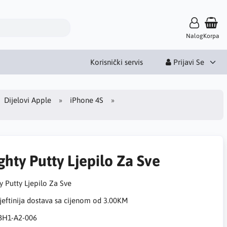
Nalog
Korpa
Korisnički servis
Prijavi Se
Dijelovi Apple
iPhone 4S
ghty Putty Ljepilo Za Sve
y Putty Ljepilo Za Sve
eftinija dostava sa cijenom od 3.00KM
BH1-A2-006