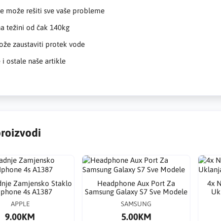
je može rešiti sve vaše probleme
 na težini od čak 140kg
ože zaustaviti protek vode
 i ostale naše artikle
proizvodi
dnje Zamjensko Staklo
Headphone Aux Port Za
4x N
Iphone 4s A1387
Samsung Galaxy S7 Sve Modele
Ukl
APPLE
SAMSUNG
9.00KM
5.00KM