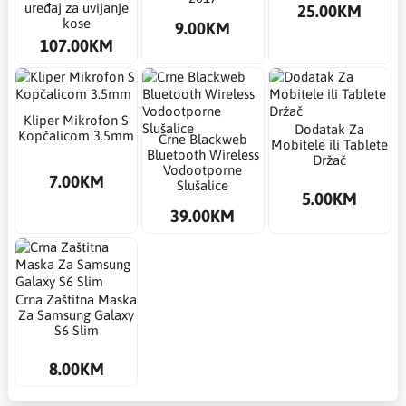
uređaj za uvijanje
25.00KM
kose
9.00KM
107.00KM
Kliper Mikrofon S
Dodatak Za
Kopčalicom 3.5mm
Crne Blackweb
Mobitele ili Tablete
Bluetooth Wireless
Držač
Vodootporne
7.00KM
Slušalice
5.00KM
39.00KM
Crna Zaštitna Maska
Za Samsung Galaxy
S6 Slim
8.00KM