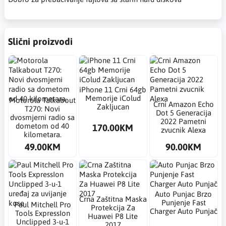
Slični proizvodi
iPhone 11 Crni 64gb
Memorije iColud
Motorola Talkabout
Crni Amazon Echo
Zakljucan
T270: Novi
Dot 5 Generacija
dvosmjerni radio sa
2022 Pametni
dometom od 40
170.00KM
zvucnik Alexa
kilometara.
49.00KM
90.00KM
Auto Punjac Brzo
Crna Zaštitna Maska
Punjenje Fast
Paul Mitchell Pro
Protekcija Za
Charger Auto Punjač
Tools ExpressIon
Huawei P8 Lite
Unclipped 3-u-1
2017