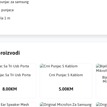
 punjac za samsung
a punjaca
bla 1 m
proizvodi
jac Sa Tri Usb Porta
Crni Punjac S Kablom
Bi
Mi
8.00KM
5.00KM