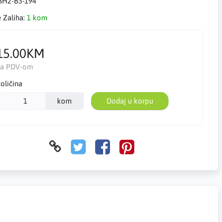
BH2-B3-194
e Zaliha:
1 kom
15.00KM
Sa PDV-om
oličina
kom
Dodaj u korpu