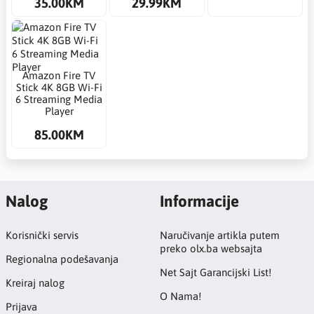
35.00KM
29.99KM
Amazon Fire TV
Stick 4K 8GB Wi-Fi
6 Streaming Media
Player
85.00KM
Nalog
Informacije
Korisnički servis
Naručivanje artikla putem
preko olx.ba websajta
Regionalna podešavanja
Net Sajt Garancijski List!
Kreiraj nalog
O Nama!
Prijava