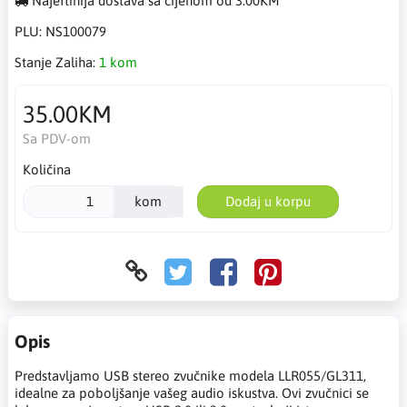
Najeftinija dostava sa cijenom od 3.00KM
PLU:
NS100079
Stanje Zaliha:
1 kom
35.00KM
Sa PDV-om
Količina
kom
Dodaj u korpu
Opis
Predstavljamo USB stereo zvučnike modela LLR055/GL311,
idealne za poboljšanje vašeg audio iskustva. Ovi zvučnici se