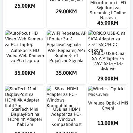
Mikrofonom i LED
25.00KM
Svjetlom za
29.00KM
Streaming i Online
Nastavu
45.00KM
AutoFocus HD
WiFi Repeater, AP i
ORICO USB-C na
Video Web Kamera
Router 3-u-1
SATA Adapter za
za PC i Laptop
Pojačivač Signala
2.5\" SSD/HDD
diskove
35.00KM
35.00KM
29.00KM
Wireless Opticki Miš
Crveni
StarTech Mini
USB na HDMI
DisplayPort na
Adapter za PC -
HDMI 4K Adapter
Windows
13.00KM
Kabl 2m
Kompatibilnost