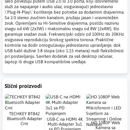
lako povezuju putem USB 2.0 ili 3.0 porta, koji istovremeno
služi za napajanje i audio ulaz, osiguravajući jednostavno
\'Plug-N-Play\' korištenje bez potrebe za dodatnim drajverima.
Sa 2.0 stereo zvučnim kanalom, pružaju jasan i uravnotežen
zvuk. Opremljeni su Hi-Sensitive drajverima, postižu nazivnu
snagu od 6W (2x3W) i maksimalnu snagu od 8W (2x4W), što
garantuje snažan zvuk. Frekvencijski odziv od 100Hz do 20KHz
osigurava reprodukciju širokog spektra tonova. Praktične
kontrole na dodir omogućavaju jednostavno upravljanje, dok
USB kabl dužine 3.8 stopa (oko 1.15 metara) nudi fleksibilnost
pri postavljanju. Savršen dodatak za vaš desktop računar,
laptop ili druge USB kompatibilne uređaje.
Slični proizvodi
TECHKEY BT842
Bluetooth Adapter
USB-C na HDMI 4K
HD 1080P Web
Crni
Multi-Adapter 3u1
Kamera sa
sa PD Punjenjem