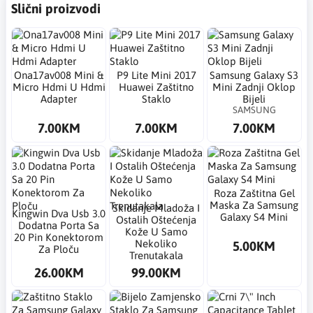
Slični proizvodi
Ona17av008 Mini &
P9 Lite Mini 2017
Samsung Galaxy S3
Micro Hdmi U Hdmi
Huawei Zaštitno
Mini Zadnji Oklop
Adapter
Staklo
Bijeli
SAMSUNG
7.00KM
7.00KM
7.00KM
Roza Zaštitna Gel
Maska Za Samsung
Skidanje Mladoža I
Kingwin Dva Usb 3.0
Galaxy S4 Mini
Ostalih Oštećenja
Dodatna Porta Sa
Kože U Samo
20 Pin Konektorom
Nekoliko
5.00KM
Za Ploču
Trenutakala
26.00KM
99.00KM