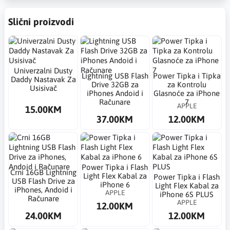
Slični proizvodi
Univerzalni Dusty
Lightning USB Flash
Power Tipka i Tipka
Daddy Nastavak Za
Drive 32GB za
za Kontrolu
Usisivač
iPhones Andoid i
Glasnoće za iPhone
Računare
7
APPLE
15.00KM
37.00KM
12.00KM
Power Tipka i Flash
Crni 16GB Lightning
Light Flex Kabal za
Power Tipka i Flash
USB Flash Drive za
iPhone 6
Light Flex Kabal za
iPhones, Andoid i
APPLE
iPhone 6S PLUS
Računare
APPLE
12.00KM
24.00KM
12.00KM