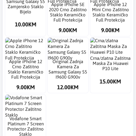
Samsung Galaxy S5
Apple iPhone SE
Apple iPhone 12
Zamjensko Staklo
2020 Crno Zaštitno
Mini Crno Zaštitno
Bijelo
Staklo Keramičko
Staklo Keramičko
Full Protekcija
Full Protekcija
10.00KM
9.00KM
9.00KM
Crna/zlatna Zaštitna
Apple iPhone 12
Original Zadnja
Maska Za Huawei
Crno Zaštitno
Kamera Za
P10 Lite
Staklo Keramičko
Samsung Galaxy S5
Full Protekcija
I9600 G900v
15.00KM
9.00KM
12.00KM
Vodafone Smart
Platinum 7 Screen
Protector Zaštitno
Staklo