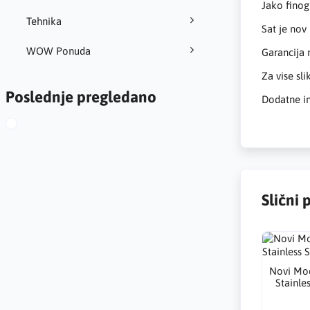
Jako finog
Tehnika
Sat je nov
WOW Ponuda
Garancija 
Za vise sli
Poslednje pregledano
Dodatne in
Slični 
Novi Mod
Stainle