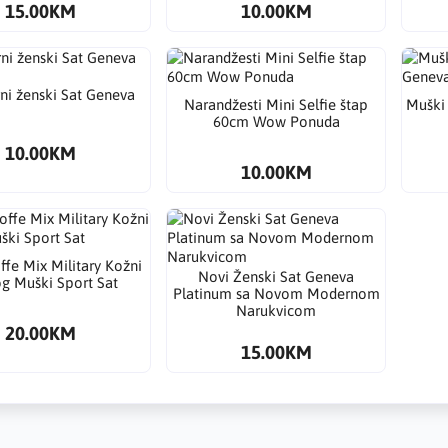
15.00KM
10.00KM
ni ženski Sat Geneva
Narandžesti Mini Selfie štap
Muški
60cm Wow Ponuda
10.00KM
10.00KM
ffe Mix Military Kožni
Novi Ženski Sat Geneva
g Muški Sport Sat
Platinum sa Novom Modernom
Narukvicom
20.00KM
15.00KM