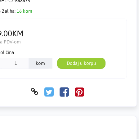
BH1-C2-648475
e Zaliha:
16 kom
9.00KM
Sa PDV-om
oličina
kom
Dodaj u korpu