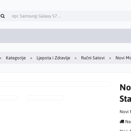
Kategorije
Ljepota i Zdravlje
Ručni Satovi
Novi Mo
No
Sta
Novi 
Naj