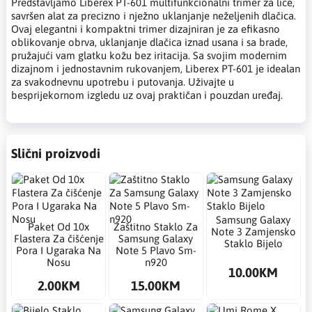
Predstavljamo Liberex PT-601 multifunkcionalni trimer za lice,
savršen alat za precizno i nježno uklanjanje neželjenih dlačica.
Ovaj elegantni i kompaktni trimer dizajniran je za efikasno
oblikovanje obrva, uklanjanje dlačica iznad usana i sa brade,
pružajući vam glatku kožu bez iritacija. Sa svojim modernim
dizajnom i jednostavnim rukovanjem, Liberex PT-601 je idealan
za svakodnevnu upotrebu i putovanja. Uživajte u
besprijekornom izgledu uz ovaj praktičan i pouzdan uređaj.
Slični proizvodi
Samsung Galaxy
Paket Od 10x
Zaštitno Staklo Za
Note 3 Zamjensko
Flastera Za čišćenje
Samsung Galaxy
Staklo Bijelo
Pora I Ugaraka Na
Note 5 Plavo Sm-
Nosu
n920
10.00KM
2.00KM
15.00KM